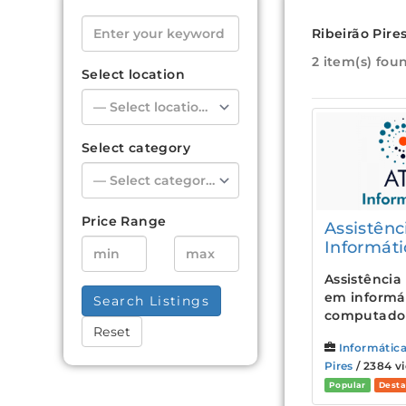
Ribeirão Pire
2 item(s) fou
Select location
Select category
Price Range
Assistênc
Informáti
Assistência
em informát
Search Listings
computadore
Reset
Informátic
Pires
/ 2384 vi
Popular
Dest