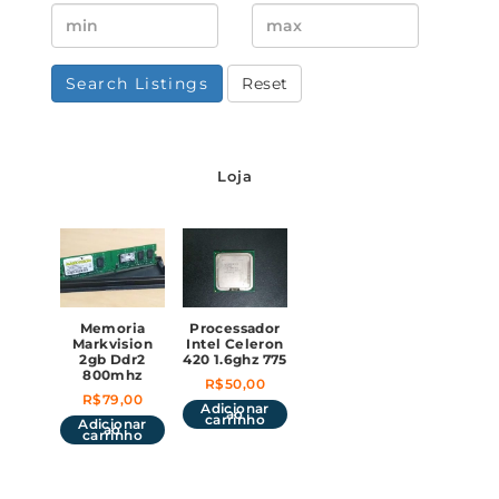
Search Listings
Reset
Loja
Memoria
Processador
Markvision
Intel Celeron
2gb Ddr2
420 1.6ghz 775
800mhz
R$
50,00
R$
79,00
Adicionar
ao
carrinho
Adicionar
ao
carrinho