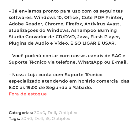
– Já enviamos pronto para uso com os seguintes
softwares: Windows 10, Office , Cute PDF Printer,
Adobe Reader, Chrome, Firefox, Antivírus Avast,
atualizações do Windows, Ashampoo Burning
Studio Gravador de CD/DVD, Java, Flash Player,
Plugins de Audio e Vídeo. É SÓ LIGAR E USAR.
– Você poderá contar com nossos canais de SAC e
Suporte Técnico via telefone, WhatsApp ou E-mail.
– Nossa Loja conta com Suporte Técnico
especializado atendendo em horário comercial das
8:00 as 19:00 de Segunda a Sábado.
Fora de estoque
Categorias:
3040
,
Dell
,
Optiplex
Tags:
3040
,
Dell
,
i5
,
Optiplex