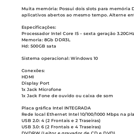
Muita memória: Possui dois slots para memória 
aplicativos abertos ao mesmo tempo. Alterne en
Especificações:
Processador Intel Core I5 – sexta geração 3.20GH
Memoria: 8Gb DDR3L
Hd: 500GB sata
Sistema operacional: Windows 10
Conexões:
HDMI
Display Port
1x Jack Microfone
1x Jack Fone de ouvido ou caixa de som
Placa gráfica Intel INTEGRADA
Rede local Ethernet Intel 10/100/1000 Mbps na pl
USB 2.0: 4 (2 Frontais e 2 Traseiras)
USB 3.0: 6 (2 Frontais e 4 Traseiras)
DVDRW (Leitor e gravador de CD e DVD)